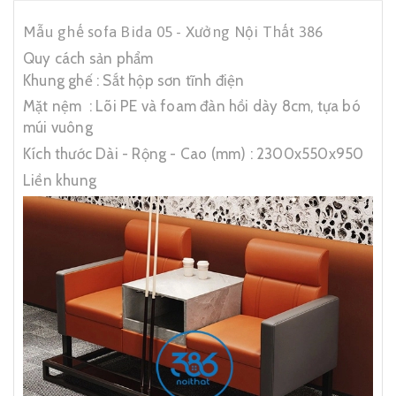
Nội Thất 386 là địa chỉ uy tín cho những ai đang tìm kiếm ghế sofa
Mẫu ghế sofa Bida 05 - Xưởng Nội Thất 386
bida cao cấp. Hãy liên hệ ngay với chúng tôi để được tư vấn và báo
Quy cách sản phẩm
giá tốt Thông tin liên hệ: Nội 386- Chuyên thiết kế sản xuất nội thất
Khung ghế : Sắt hộp sơn tĩnh điện
CLB Bida tại Hà Nội Xưởng sản xuất Thái Hòa, Bình Phú, Thạch
Mặt nệm : Lõi PE và foam đàn hồi dày 8cm, tựa bó
Thất, Hà Nội Hotline: 0989.349.103
múi vuông
Kích thước Dài - Rộng - Cao (mm) : 2300x550x950
Liền khung