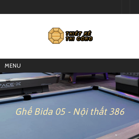
MENU
GIÁ KỆ SIÊU THỊ
SẢN XUẤT BÀN GHẾ
Ghế Bida 05 - Nội thất 386
THI CÔNG QUẦY TỦ
NỘI THẤT CĂN HỘ