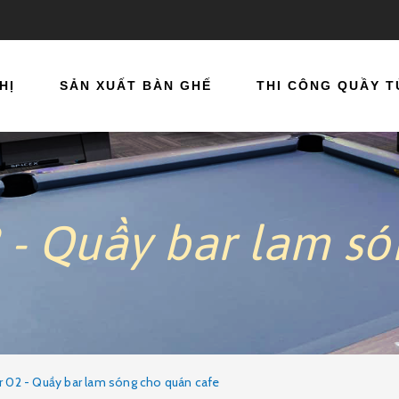
SẢN XUẤT BÀN GHẾ
THI CÔNG QUẦY TỦ
 - Quầy bar lam só
r 02 - Quầy bar lam sóng cho quán cafe