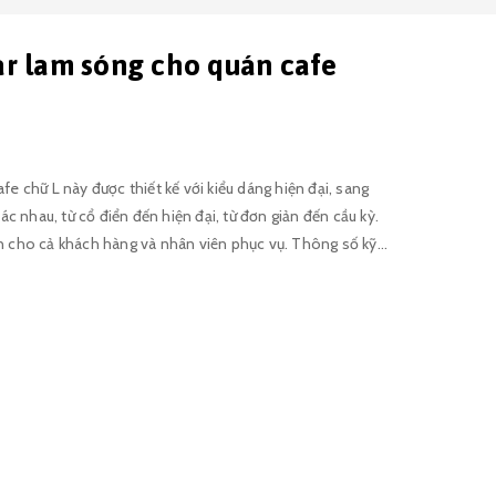
ar lam sóng cho quán cafe
chữ L này được thiết kế với kiểu dáng hiện đại, sang
c nhau, từ cổ điển đến hiện đại, từ đơn giản đến cầu kỳ.
 cả khách hàng và nhân viên phục vụ. Thông số kỹ
 thanh toán cho
hệ với chúng tôi
 tôi cam kết mang đến cho bạn sản phẩm chất lượng cao
 sản xuất quầy bar theo yêu cầu của khách hàng. Nội thất
Hà Nội Địa chỉ : Thái Hòa - Bình Phú - Thạch Thất - Hà Nội