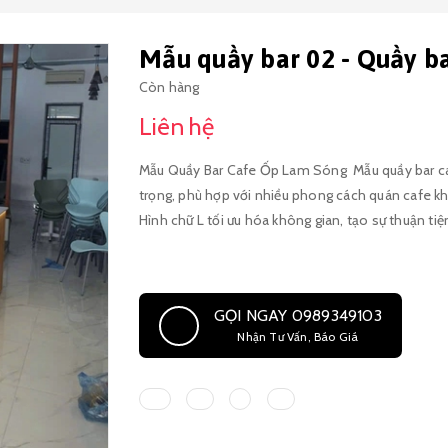
Mẫu quầy bar 02 - Quầy b
Còn hàng
Liên hệ
Mẫu Quầy Bar Cafe Ốp Lam Sóng Mẫu quầy bar cafe 
trọng, phù hợp với nhiều phong cách quán cafe khá
Hình chữ L tối ưu hóa không gian, tạo sự thuận tiện cho
thuật Chất liệu gỗ MDF cốt xanh chống ẩm Thái Lan Lam sóng nhựa nano Mặt đá trắng Granite 18li Chiều
rộng 600mm, cao 900mm Đơn giá 2.800.000vnđ/m dài Ứng dụng : Làm quầy bar kiêm
Quán cafe Quán nước ép, trà sữa Nhà hàng Bếp ăn gia đình Thông tin đặt hàng Hãy liên 
GỌI NGAY 0989349103
ngay hôm nay để được tư vấn và đặt hàng. Chúng
Nhận Tư Vấn, Báo Giá
với giá cả hợp lý. Chúng tôi cũng nhận thiết kế và
386 - Chuyên sản xuất nội thất nhà hàng-cafe tại 
Hotline/Zalo : 0989349103