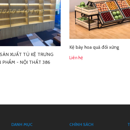
Kệ bày hoa quả đối xứng
SẢN XUẤT TỦ KỆ TRƯNG
Liên hệ
 PHẨM - NỘI THẤT 386
DANH MỤC
CHÍNH SÁCH
T