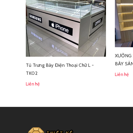
XƯỞNG 
BÀY SẢN
Tủ Trưng Bày Điện Thoại Chữ L -
TK02
Liên hệ
Liên hệ