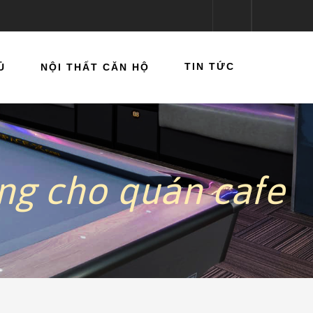
NỘI THẤT CĂN HỘ
TIN TỨC
ng cho quán cafe