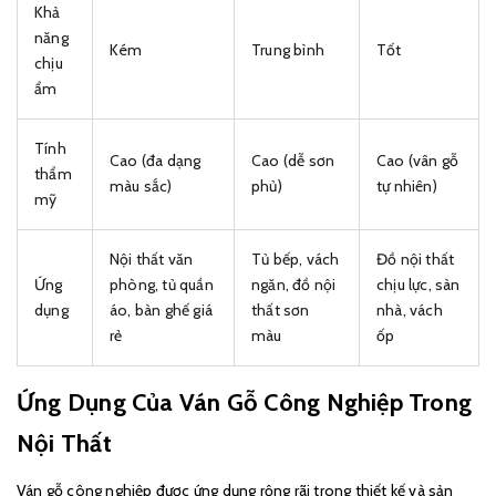
Khả
năng
Kém
Trung bình
Tốt
chịu
ẩm
Tính
Cao (đa dạng
Cao (dễ sơn
Cao (vân gỗ
thẩm
màu sắc)
phủ)
tự nhiên)
mỹ
Nội thất văn
Tủ bếp, vách
Đồ nội thất
Ứng
phòng, tủ quần
ngăn, đồ nội
chịu lực, sàn
dụng
áo, bàn ghế giá
thất sơn
nhà, vách
rẻ
màu
ốp
Ứng Dụng Của Ván Gỗ Công Nghiệp Trong
Nội Thất
Ván gỗ công nghiệp được ứng dụng rộng rãi trong thiết kế và sản