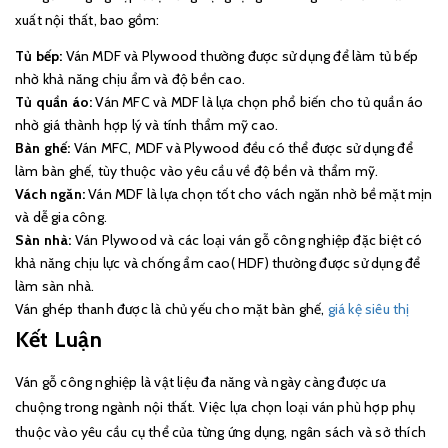
xuất nội thất, bao gồm:
Tủ bếp:
Ván MDF và Plywood thường được sử dụng để làm tủ bếp
nhờ khả năng chịu ẩm và độ bền cao.
Tủ quần áo:
Ván MFC và MDF là lựa chọn phổ biến cho tủ quần áo
nhờ giá thành hợp lý và tính thẩm mỹ cao.
Bàn ghế:
Ván MFC, MDF và Plywood đều có thể được sử dụng để
làm bàn ghế, tùy thuộc vào yêu cầu về độ bền và thẩm mỹ.
Vách ngăn:
Ván MDF là lựa chọn tốt cho vách ngăn nhờ bề mặt mịn
và dễ gia công.
Sàn nhà:
Ván Plywood và các loại ván gỗ công nghiệp đặc biệt có
khả năng chịu lực và chống ẩm cao( HDF) thường được sử dụng để
làm sàn nhà.
Ván ghép thanh được là chủ yếu cho mặt bàn ghế,
giá kệ siêu thị
Kết Luận
Ván gỗ công nghiệp là vật liệu đa năng và ngày càng được ưa
chuộng trong ngành nội thất. Việc lựa chọn loại ván phù hợp phụ
thuộc vào yêu cầu cụ thể của từng ứng dụng, ngân sách và sở thích