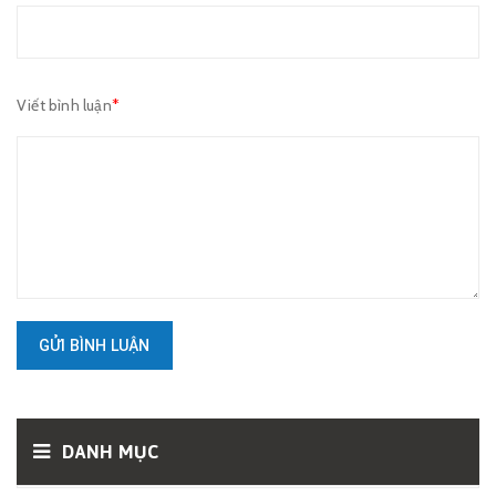
Viết bình luận
*
GỬI BÌNH LUẬN
DANH MỤC