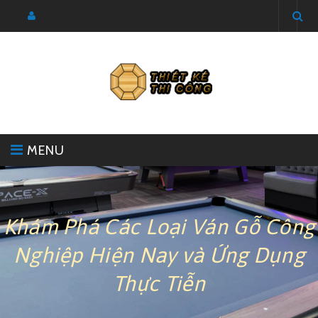
MENU
GIÁ KỆ SIÊU THỊ
SẢN XUẤT BÀN GHẾ
Khám Phá Các Loại Ván Gỗ Công
Nghiệp Hiện Nay và Ứng Dụng
THI CÔNG QUẦY TỦ
NỘI THẤT CĂN HỘ
Thực Tiễn