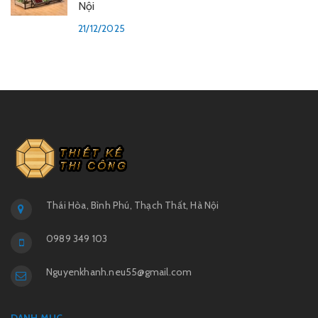
Nội
21/12/2025
Thái Hòa, Bình Phú, Thạch Thất, Hà Nội
0989 349 103
Nguyenkhanh.neu55@gmail.com